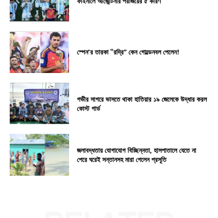
ফাইনালে আর্জেন্টিনার পরাজয়ের ৫ কারণ
স্পেন’র তারকা “রদ্রি” কেন গোল্ডেনবল পেলেন!
গভীর সাগরে ভাসতে থাকা হাতিয়ার ১৯ জেলেকে উদ্ধার করল
কোস্ট গার্ড
জলাবদ্ধতায় যোগাযোগ বিচ্ছিন্নতা, হাসপাতালে যেতে না
পেরে ঘরেই সন্তানসহ মারা গেলেন প্রসূতি