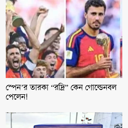
স্পেন’র তারকা “রদ্রি” কেন গোল্ডেনবল
পেলেন!