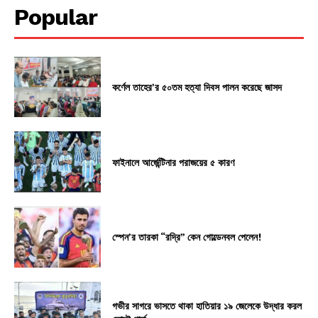
Popular
কর্ণেল তাহের’র ৫০তম হত্যা দিবস পালন করেছে জাসদ
ফাইনালে আর্জেন্টিনার পরাজয়ের ৫ কারণ
স্পেন’র তারকা “রদ্রি” কেন গোল্ডেনবল পেলেন!
গভীর সাগরে ভাসতে থাকা হাতিয়ার ১৯ জেলেকে উদ্ধার করল