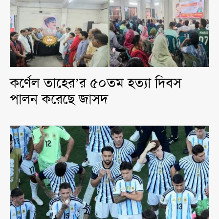
কর্ণেল তাহের’র ৫০তম হত্যা দিবস
পালন করেছে জাসদ