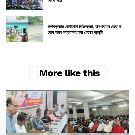
কোস্ট গার্ড
জলাবদ্ধতায় যোগাযোগ বিচ্ছিন্নতা, হাসপাতালে যেতে না
পেরে ঘরেই সন্তানসহ মারা গেলেন প্রসূতি
RELATED
More like this