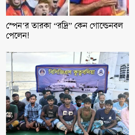
স্পেন’র তারকা “রদ্রি” কেন গোল্ডেনবল
পেলেন!