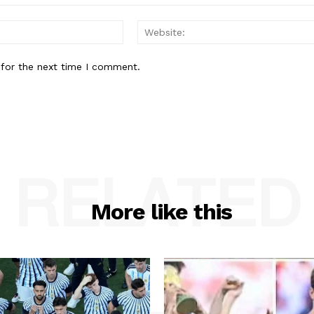
Email:*
 for the next time I comment.
RELATED
More like this