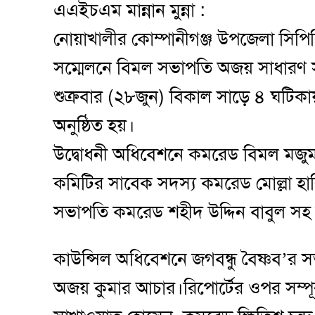
এএইচএম মান্নান মুন্না :
নোয়াখালীর কোম্পানীগঞ্জ উপজেলা সিপিবি’র
সম্মেলনে বিমল সভাপতি অজয় সাধারণ সম
শুক্রবার (২৮জুন) বিকাল সাড়ে ৪ ঘটি
অনুষ্ঠিত হয়।
উদ্বোধনী অধিবেশনে কমরেড বিমল মজুমদার
কমিটির সাবেক সদস্য কমরেড মোল্লা হাব
সভাপতি কমরেড শহীদ উদ্দিন বাবুল সহ অন্
কাউন্সিল অধিবেশনে জগবন্ধু বৈষ্ণব’র 
অজয় কুমার আচার।রিপোর্টের ওপর সম্প