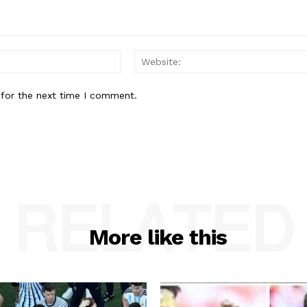
Email:*
 for the next time I comment.
RELATED
More like this