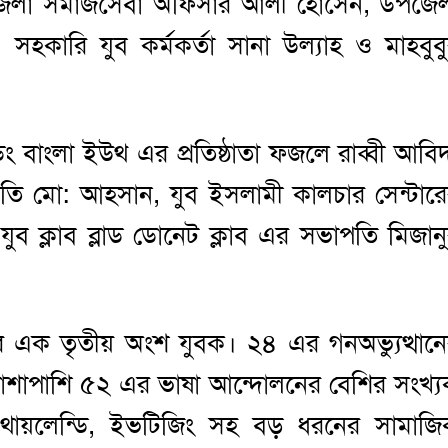
জেলা সমাজসেবা অফিসার আলী হোসেন, উপজে
সহকারি যুব কর্মকর্তা সানা উল্যাহ ও মাহবুব
ান্ডিং বাংলা ইউথ এর প্রতিষ্ঠাতা ফজলে রাব্বী আবি
তি মো: আহসান, যুব ইসলামী কালচার সেন্টার
ব ক্লাব ব্লাড ডোনেট ক্লাব এর সভাপতি মিজান
ের এক তৃতীয় অংশ যুবক। ২৪ এর গনঅভ্যুত্থান
শাপাশি ৫২ এর ভাষা আন্দোলনের বেশির সংখ্
থায়লেন্ডি, ইভটিজিং সহ বড় ধরনের সামাজি