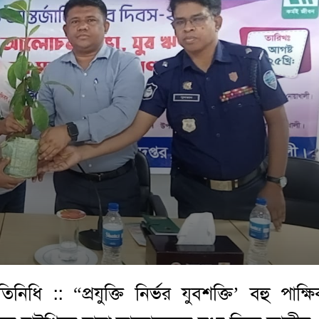
িধি :: “প্রযুক্তি নির্ভর যুবশক্তি’ বহু পাক্ষ