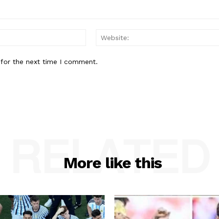
Email:*
 for the next time I comment.
RELATED
More like this