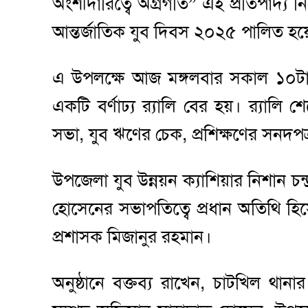
অংশীদারিত্বে অগ্রগতি” এই প্রতিপাদ্য ন
আন্তর্জাতিক যুব দিবস ২০২৫ পালিত হয়
এ উপলক্ষে আজ মঙ্গলবার সকাল ১০টায় 
একটি বর্ণাঢ্য র‍্যালি বের হয়। র‍্য
সভা, যুব ঋণের চেক, প্রশিক্ষণের সনদপত্
উপজেলা যুব উন্নয়ন ক্যাশিয়ার নিশান চন
হোসেনের সভাপতিত্বে প্রধান অতিথি হি
প্রশাসক মিজানুর রহমান।
অনুষ্ঠানে বক্তব্য রাখেন, চাটখিল থান