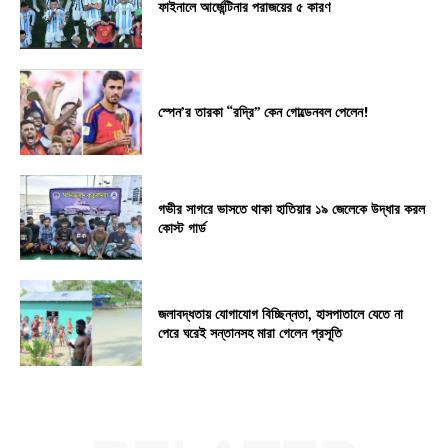
ফাইনালে আর্জেন্টিনার পরাজয়ের ৫ কারণ
স্পেন’র তারকা “রদ্রি” কেন গোল্ডেনবল পেলেন!
গভীর সাগরে ভাসতে থাকা হাতিয়ার ১৯ জেলেকে উদ্ধার করল
কোস্ট গার্ড
জলাবদ্ধতায় যোগাযোগ বিচ্ছিন্নতা, হাসপাতালে যেতে না
পেরে ঘরেই সন্তানসহ মারা গেলেন প্রসূতি