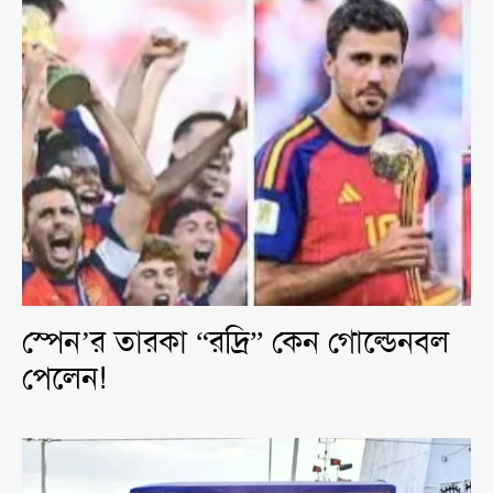
স্পেন’র তারকা “রদ্রি” কেন গোল্ডেনবল
পেলেন!