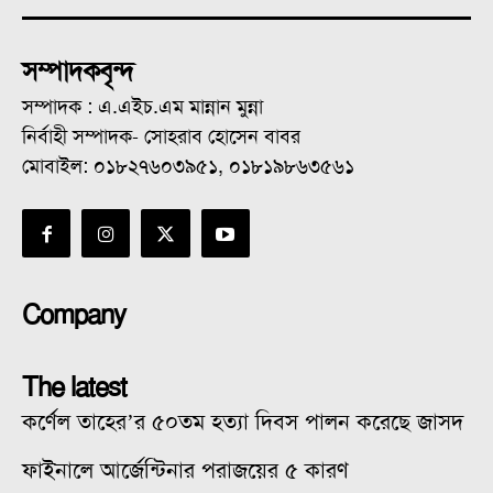
সম্পাদকবৃন্দ
সম্পাদক : এ.এইচ.এম মান্নান মুন্না
নির্বাহী সম্পাদক- সোহরাব হোসেন বাবর
মোবাইল: ০১৮২৭৬০৩৯৫১, ০১৮১৯৮৬৩৫৬১
Company
The latest
কর্ণেল তাহের’র ৫০তম হত্যা দিবস পালন করেছে জাসদ
ফাইনালে আর্জেন্টিনার পরাজয়ের ৫ কারণ