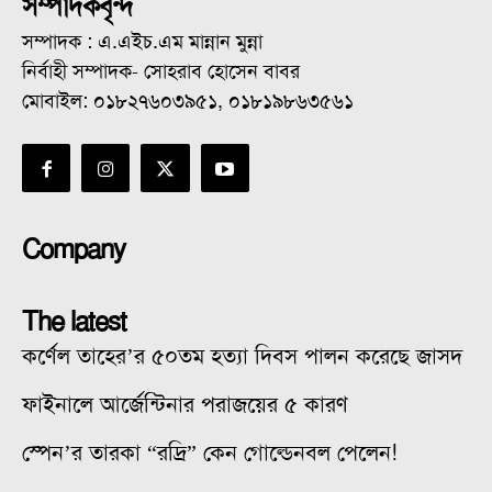
সম্পাদকবৃন্দ
সম্পাদক : এ.এইচ.এম মান্নান মুন্না
নির্বাহী সম্পাদক- সোহরাব হোসেন বাবর
মোবাইল: ০১৮২৭৬০৩৯৫১, ০১৮১৯৮৬৩৫৬১
Company
The latest
কর্ণেল তাহের’র ৫০তম হত্যা দিবস পালন করেছে জাসদ
ফাইনালে আর্জেন্টিনার পরাজয়ের ৫ কারণ
স্পেন’র তারকা “রদ্রি” কেন গোল্ডেনবল পেলেন!