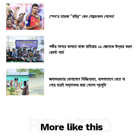
স্পেন’র তারকা “রদ্রি” কেন গোল্ডেনবল পেলেন!
গভীর সাগরে ভাসতে থাকা হাতিয়ার ১৯ জেলেকে উদ্ধার করল
কোস্ট গার্ড
জলাবদ্ধতায় যোগাযোগ বিচ্ছিন্নতা, হাসপাতালে যেতে না
পেরে ঘরেই সন্তানসহ মারা গেলেন প্রসূতি
RELATED
More like this