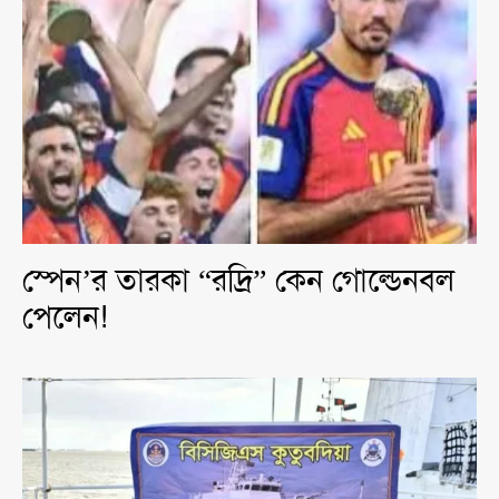
স্পেন’র তারকা “রদ্রি” কেন গোল্ডেনবল
পেলেন!