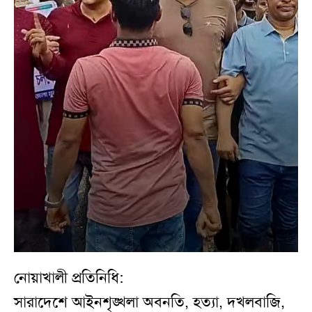
নোয়াখালী প্রতিনিধি:
সারাদেশে আইনশৃঙ্খলা অবনতি, হত্যা, দখলবাজি,