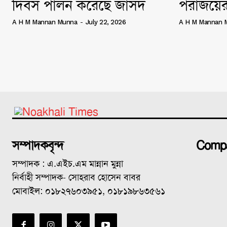
দিবস পালন করেছে জাসদ
পরাজয়ের
A H M Mannan Munna
-
July 22, 2026
A H M Mannan 
সম্পাদকবৃন্দ
Comp
সম্পাদক : এ.এইচ.এম মান্নান মুন্না
নির্বাহী সম্পাদক- সোহরাব হোসেন বাবর
মোবাইল: ০১৮২৭৬০৩৯৫১, ০১৮১৯৮৬৩৫৬১