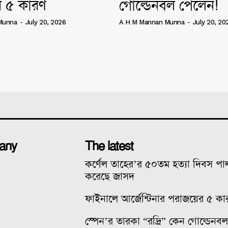
 ৫ কারণ
গোল্ডেনবল পেলেন!
Munna
-
July 20, 2026
A H M Mannan Munna
-
July 20, 20
any
The latest
কর্ণেল তাহের’র ৫০তম হত্যা দিবস প
করেছে জাসদ
ফাইনালে আর্জেন্টিনার পরাজয়ের ৫ কা
স্পেন’র তারকা “রদ্রি” কেন গোল্ডেনব