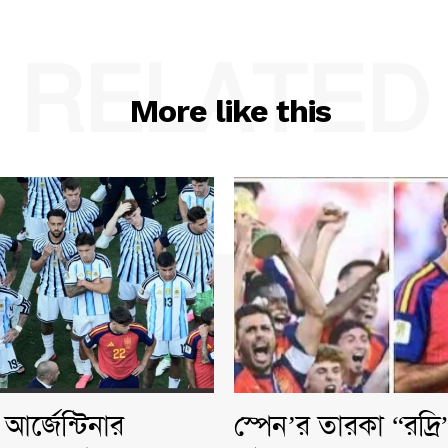
RELATED
More like this
আর্জেন্টিনার
স্পেন’র তারকা “রদ্র