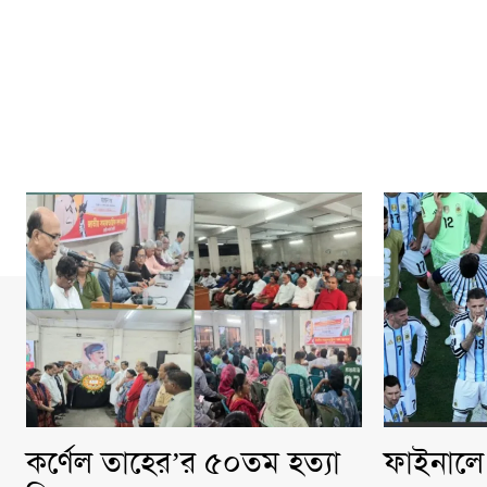
কর্ণেল তাহের’র ৫০তম হত্যা
ফাইনালে 