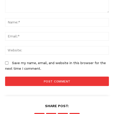
Comment:
N
Em
W
Save my name, email, and website in this browser for the
next time I comment.
SHARE POST: