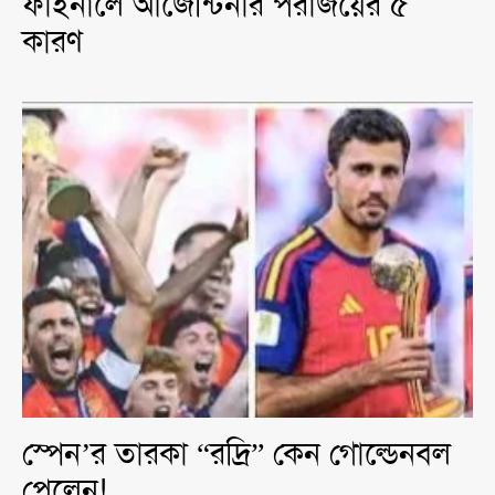
ফাইনালে আর্জেন্টিনার পরাজয়ের ৫
কারণ
স্পেন’র তারকা “রদ্রি” কেন গোল্ডেনবল
পেলেন!