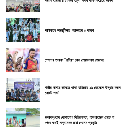
কর্ণেল তাহের’র ৫০তম হত্যা দিবস পালন করেছে জাসদ
ফাইনালে আর্জেন্টিনার পরাজয়ের ৫ কারণ
স্পেন’র তারকা “রদ্রি” কেন গোল্ডেনবল পেলেন!
গভীর সাগরে ভাসতে থাকা হাতিয়ার ১৯ জেলেকে উদ্ধার করল
কোস্ট গার্ড
জলাবদ্ধতায় যোগাযোগ বিচ্ছিন্নতা, হাসপাতালে যেতে না
পেরে ঘরেই সন্তানসহ মারা গেলেন প্রসূতি