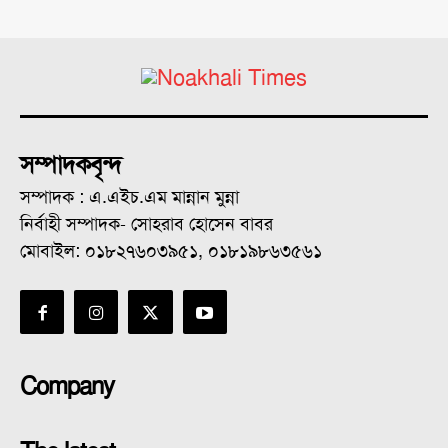
সম্পাদকবৃন্দ
সম্পাদক : এ.এইচ.এম মান্নান মুন্না
নির্বাহী সম্পাদক- সোহরাব হোসেন বাবর
মোবাইল: ০১৮২৭৬০৩৯৫১, ০১৮১৯৮৬৩৫৬১
Company