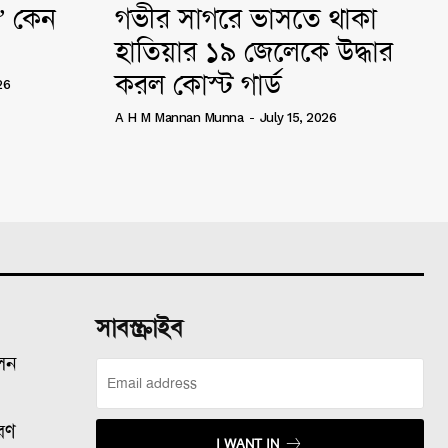
ি” কেন
গভীর সাগরে ভাসতে থাকা
হাতিয়ার ১৯ জেলেকে উদ্ধার
করল কোস্ট গার্ড
26
A H M Mannan Munna
-
July 15, 2026
সাবস্ক্রাইব
ালন
রণ
I WANT IN