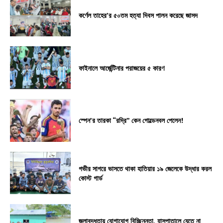
কর্ণেল তাহের’র ৫০তম হত্যা দিবস পালন করেছে জাসদ
ফাইনালে আর্জেন্টিনার পরাজয়ের ৫ কারণ
স্পেন’র তারকা “রদ্রি” কেন গোল্ডেনবল পেলেন!
গভীর সাগরে ভাসতে থাকা হাতিয়ার ১৯ জেলেকে উদ্ধার করল
কোস্ট গার্ড
জলাবদ্ধতায় যোগাযোগ বিচ্ছিন্নতা, হাসপাতালে যেতে না