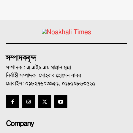
সম্পাদকবৃন্দ
সম্পাদক : এ.এইচ.এম মান্নান মুন্না
নির্বাহী সম্পাদক- সোহরাব হোসেন বাবর
মোবাইল: ০১৮২৭৬০৩৯৫১, ০১৮১৯৮৬৩৫৬১
Company