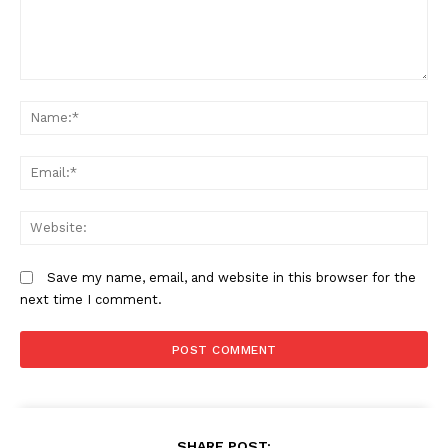
Comment:
N
Em
W
Save my name, email, and website in this browser for the
next time I comment.
SHARE POST: