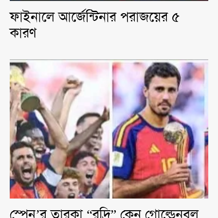
ফাইনালে আর্জেন্টিনার পরাজয়ের ৫
কারণ
স্পেন’র তারকা “রদ্রি” কেন গোল্ডেনবল