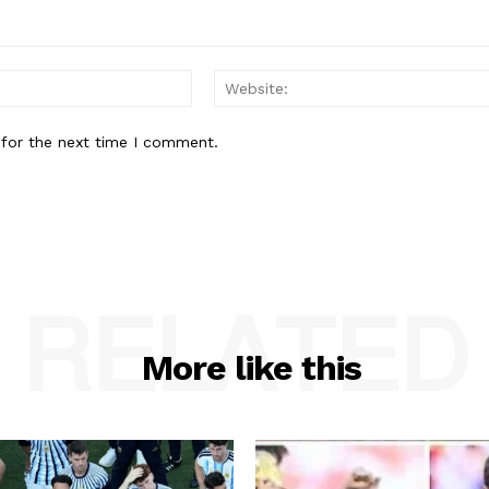
Email:*
 for the next time I comment.
RELATED
More like this