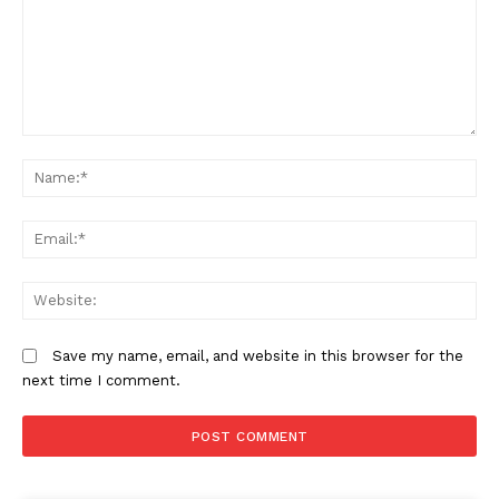
Comment:
N
Em
W
Save my name, email, and website in this browser for the
next time I comment.