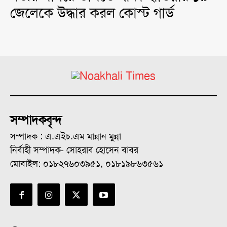
জেলেকে উদ্ধার করল কোস্ট গার্ড
সম্পাদকবৃন্দ
সম্পাদক : এ.এইচ.এম মান্নান মুন্না
নির্বাহী সম্পাদক- সোহরাব হোসেন বাবর
মোবাইল: ০১৮২৭৬০৩৯৫১, ০১৮১৯৮৬৩৫৬১