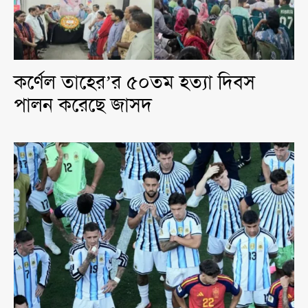
কর্ণেল তাহের’র ৫০তম হত্যা দিবস
পালন করেছে জাসদ