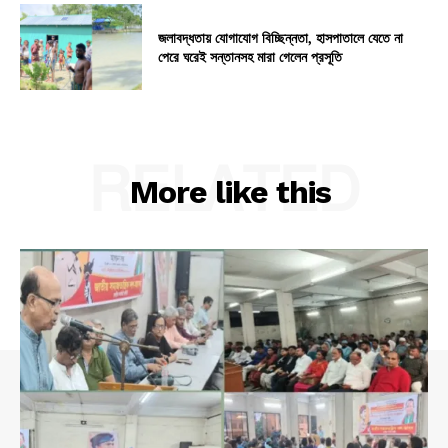
জলাবদ্ধতায় যোগাযোগ বিচ্ছিন্নতা, হাসপাতালে যেতে না
পেরে ঘরেই সন্তানসহ মারা গেলেন প্রসূতি
RELATED
More like this