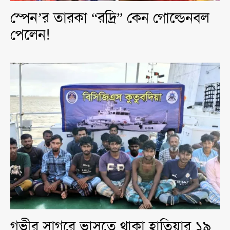
স্পেন’র তারকা “রদ্রি” কেন গোল্ডেনবল
পেলেন!
গভীর সাগরে ভাসতে থাকা হাতিয়ার ১৯