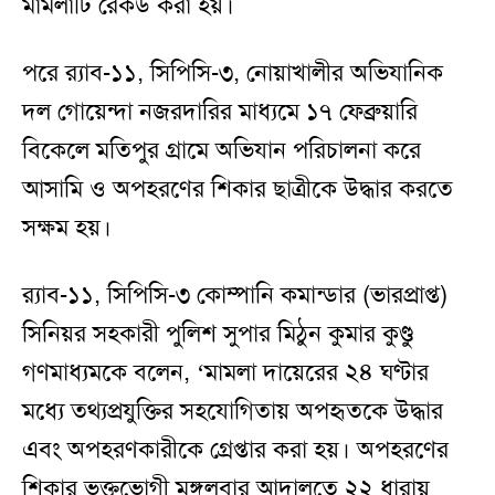
মামলাটি রেকর্ড করা হয়।
পরে র‍্যাব-১১, সিপিসি-৩, নোয়াখালীর অভিযানিক
দল গোয়েন্দা নজরদারির মাধ্যমে ১৭ ফেব্রুয়ারি
বিকেলে মতিপুর গ্রামে অভিযান পরিচালনা করে
আসামি ও অপহরণের শিকার ছাত্রীকে উদ্ধার করতে
সক্ষম হয়।
র‍্যাব-১১, সিপিসি-৩ কোম্পানি কমান্ডার (ভারপ্রাপ্ত)
সিনিয়র সহকারী পুলিশ সুপার মিঠুন কুমার কুণ্ডু
গণমাধ্যমকে বলেন, ‘মামলা দায়েরের ২৪ ঘণ্টার
মধ্যে তথ্যপ্রযুক্তির সহযোগিতায় অপহৃতকে উদ্ধার
এবং অপহরণকারীকে গ্রেপ্তার করা হয়। অপহরণের
শিকার ভুক্তভোগী মঙ্গলবার আদালতে ২২ ধারায়