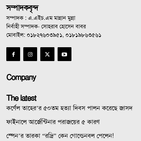
সম্পাদকবৃন্দ
সম্পাদক : এ.এইচ.এম মান্নান মুন্না
নির্বাহী সম্পাদক- সোহরাব হোসেন বাবর
মোবাইল: ০১৮২৭৬০৩৯৫১, ০১৮১৯৮৬৩৫৬১
Company
The latest
কর্ণেল তাহের’র ৫০তম হত্যা দিবস পালন করেছে জাসদ
ফাইনালে আর্জেন্টিনার পরাজয়ের ৫ কারণ
স্পেন’র তারকা “রদ্রি” কেন গোল্ডেনবল পেলেন!