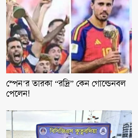
স্পেন’র তারকা “রদ্রি” কেন গোল্ডেনবল
পেলেন!