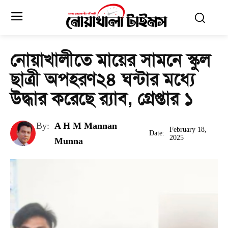
নোয়াখালীতে মায়ের সামনে স্কুল
ছাত্রী অপহরণ২৪ ঘন্টার মধ্যে
উদ্ধার করেছে র‍্যাব, গ্রেপ্তার ১
By:
A H M Mannan
February 18,
Date:
2025
Munna