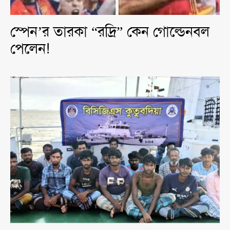
স্পেন’র তারকা “রদ্রি” কেন গোল্ডেনবল
পেলেন!