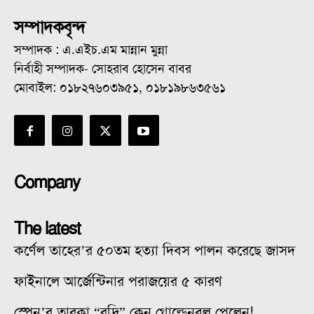
সম্পাদকবৃন্দ
সম্পাদক : এ.এইচ.এম মান্নান মুন্না
নির্বাহী সম্পাদক- সোহরাব হোসেন বাবর
মোবাইল: ০১৮২৭৬০৩৯৫১, ০১৮১৯৮৬৩৫৬১
Company
The latest
কর্ণেল তাহের’র ৫০তম হত্যা দিবস পালন করেছে জাসদ
ফাইনালে আর্জেন্টিনার পরাজয়ের ৫ কারণ
স্পেন’র তারকা “রদ্রি” কেন গোল্ডেনবল পেলেন!