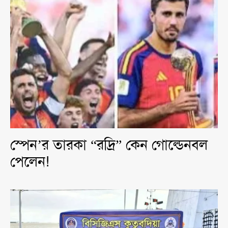
স্পেন’র তারকা “রদ্রি” কেন গোল্ডেনবল
পেলেন!