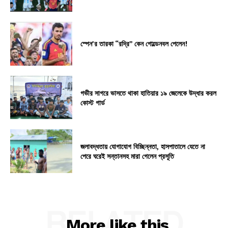
স্পেন’র তারকা “রদ্রি” কেন গোল্ডেনবল পেলেন!
গভীর সাগরে ভাসতে থাকা হাতিয়ার ১৯ জেলেকে উদ্ধার করল
কোস্ট গার্ড
জলাবদ্ধতায় যোগাযোগ বিচ্ছিন্নতা, হাসপাতালে যেতে না
পেরে ঘরেই সন্তানসহ মারা গেলেন প্রসূতি
RELATED
More like this