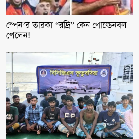
স্পেন’র তারকা “রদ্রি” কেন গোল্ডেনবল
পেলেন!