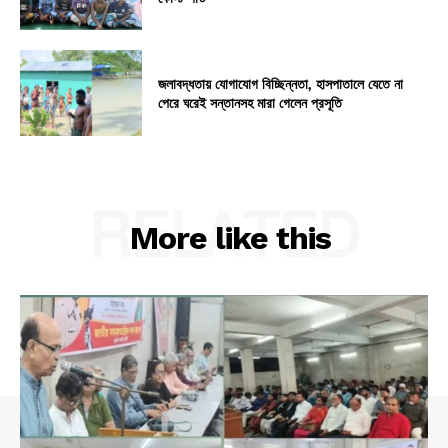
জলাবদ্ধতায় যোগাযোগ বিচ্ছিন্নতা, হাসপাতালে যেতে না
পেরে ঘরেই সন্তানসহ মারা গেলেন প্রসূতি
RELATED
More like this