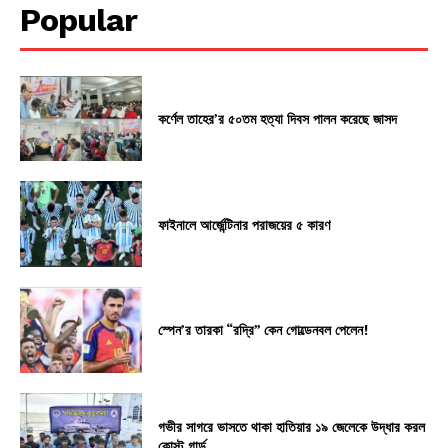
Popular
কর্ণেল তাহের’র ৫০তম হত্যা দিবস পালন করেছে জাসদ
ফাইনালে আর্জেন্টিনার পরাজয়ের ৫ কারণ
স্পেন’র তারকা “রদ্রি” কেন গোল্ডেনবল পেলেন!
গভীর সাগরে ভাসতে থাকা হাতিয়ার ১৯ জেলেকে উদ্ধার করল
কোস্ট গার্ড