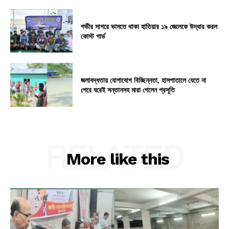
গভীর সাগরে ভাসতে থাকা হাতিয়ার ১৯ জেলেকে উদ্ধার করল
কোস্ট গার্ড
জলাবদ্ধতায় যোগাযোগ বিচ্ছিন্নতা, হাসপাতালে যেতে না
পেরে ঘরেই সন্তানসহ মারা গেলেন প্রসূতি
RELATED
More like this