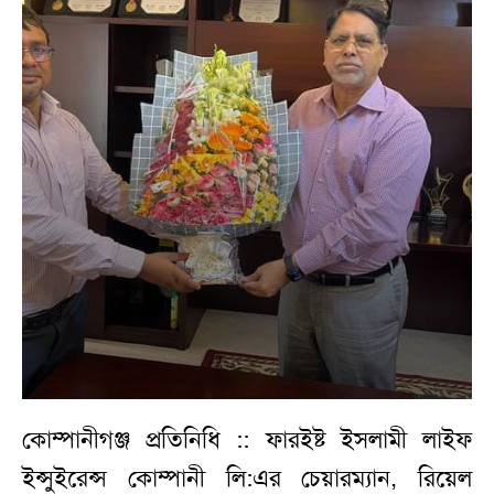
কোম্পানীগঞ্জ প্রতিনিধি :: ফারইষ্ট ইসলামী লাইফ
ইন্সুইরেন্স কোম্পানী লি:এর চেয়ারম্যান, রিয়েল