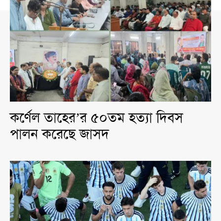
কর্ণেল তাহের’র ৫০তম হত্যা দিবস
পালন করেছে জাসদ