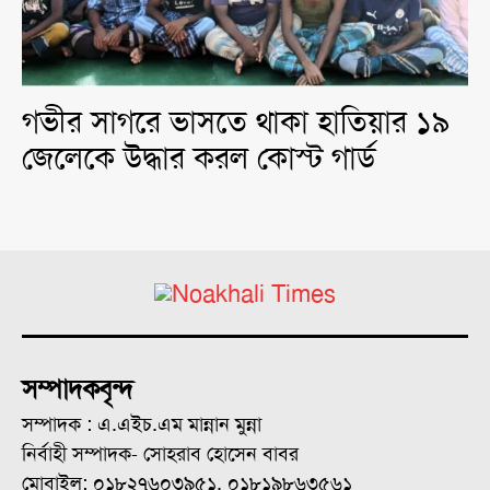
গভীর সাগরে ভাসতে থাকা হাতিয়ার ১৯
জেলেকে উদ্ধার করল কোস্ট গার্ড
সম্পাদকবৃন্দ
সম্পাদক : এ.এইচ.এম মান্নান মুন্না
নির্বাহী সম্পাদক- সোহরাব হোসেন বাবর
মোবাইল: ০১৮২৭৬০৩৯৫১, ০১৮১৯৮৬৩৫৬১