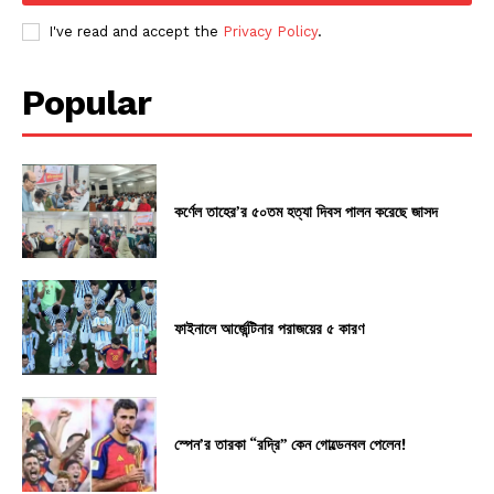
I've read and accept the
Privacy Policy
.
Popular
কর্ণেল তাহের’র ৫০তম হত্যা দিবস পালন করেছে জাসদ
ফাইনালে আর্জেন্টিনার পরাজয়ের ৫ কারণ
স্পেন’র তারকা “রদ্রি” কেন গোল্ডেনবল পেলেন!