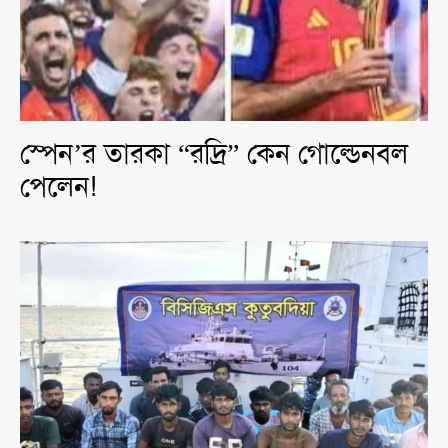
স্পেন’র তারকা “রদ্রি” কেন গোল্ডেনবল
পেলেন!