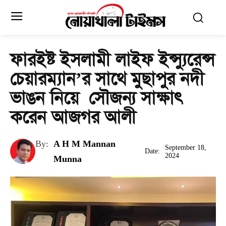
ফারইষ্ট ইসলামী লাইফ ইন্স্যুরেন্স
চেয়ারম্যান’র সাথে মুছাপুর নদী
ভাঙন নিয়ে সৌজন্য সাক্ষাৎ
করেন আজগর আলী
By:
A H M Mannan
September 18,
Date:
2024
Munna