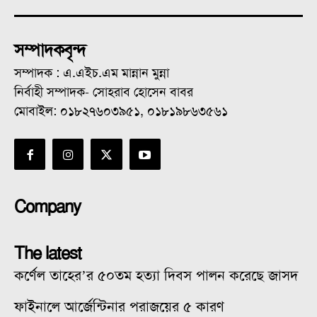
সম্পাদকবৃন্দ
সম্পাদক : এ.এইচ.এম মান্নান মুন্না
নির্বাহী সম্পাদক- সোহরাব হোসেন বাবর
মোবাইল: ০১৮২৭৬০৩৯৫১, ০১৮১৯৮৬৩৫৬১
Company
The latest
কর্ণেল তাহের’র ৫০তম হত্যা দিবস পালন করেছে জাসদ
ফাইনালে আর্জেন্টিনার পরাজয়ের ৫ কারণ