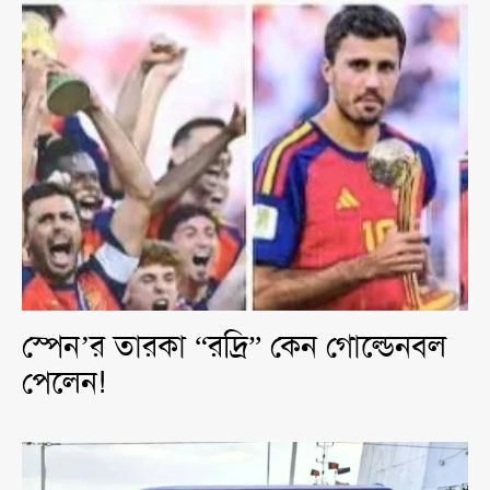
স্পেন’র তারকা “রদ্রি” কেন গোল্ডেনবল
পেলেন!