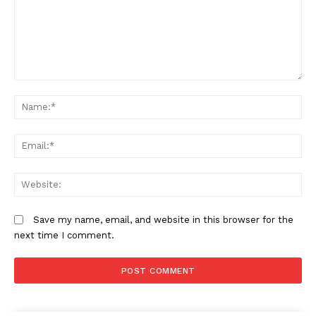
Comment:
N
Em
W
Save my name, email, and website in this browser for the
next time I comment.