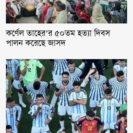
কর্ণেল তাহের’র ৫০তম হত্যা দিবস
পালন করেছে জাসদ