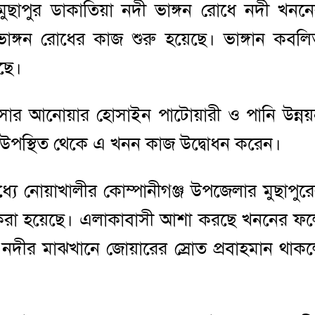
: মুছাপুর ডাকাতিয়া নদী ভাঙ্গন রোধে নদী খনন
াঙ্গন রোধের কাজ শুরু হয়েছে। ভাঙ্গান কবল
েছে।
িসার আনোয়ার হোসাইন পাটোয়ারী ও পানি উন্ন
হী উপস্থিত থেকে এ খনন কাজ উদ্বোধন করেন।
মধ্যে নোয়াখালীর কোম্পানীগঞ্জ উপজেলার মুছাপুর
ু করা হয়েছে। এলাকাবাসী আশা করছে খননের ফ
 নদীর মাঝখানে জোয়ারের স্রোত প্রবাহমান থাক