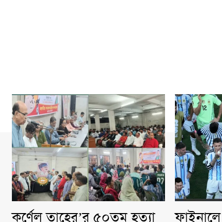
কর্ণেল তাহের’র ৫০তম হত্যা
ফাইনালে 