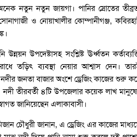
েক নতুন নতুন জায়গা। পানির স্রোতের তীব্র
 সোনাগাজী ও নোয়াখালীর কোম্পানীগঞ্জ, কবিরহ
্ক।
উন্নয়ন উপদেষ্টাসহ সংশ্লিষ্ট ঊর্ধ্বতন কর্তাব্যক্
োধে তড়িৎ ব্যবস্থা নেয়ার আশ্বাস দেন। তা
 নদীর জনতা বাজার অংশে ড্রেজিং কাজের শুরু ক
ে এ নদী তীরবর্তী ৪টি উপজেলার কয়েক লাখ মানুষ
স্বাগত জানিয়েছেন এলাকাবাসী।
 মিজান চৌধুরী জানান, এ ড্রেজিং এর কাজের মাধ্য