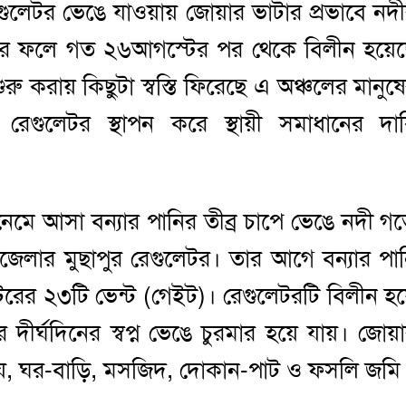
েগুলেটর ভেঙে যাওয়ায় জোয়ার ভাটার প্রভাবে নদ
যার ফলে গত ২৬আগস্টের পর থেকে বিলীন হয়ে
 করায় কিছুটা স্বস্তি ফিরেছে এ অঞ্চলের মানুষ
 রেগুলেটর স্থাপন করে স্থায়ী সমাধানের দা
ে আসা বন্যার পানির তীব্র চাপে ভেঙে নদী গর্
জেলার মুছাপুর রেগুলেটর। তার আগে বন্যার পা
েটরের ২৩টি ভেন্ট (গেইট)। রেগুলেটরটি বিলীন হ
দীর্ঘদিনের স্বপ্ন ভেঙে চুরমার হয়ে যায়। জোয়
লয়, ঘর-বাড়ি, মসজিদ, দোকান-পাট ও ফসলি জমি