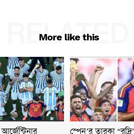
RELATED
More like this
আর্জেন্টিনার
স্পেন’র তারকা “রদ্র