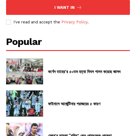
I WANT IN
I've read and accept the
Privacy Policy
.
Popular
কর্ণেল তাহের’র ৫০তম হত্যা দিবস পালন করেছে জাসদ
ফাইনালে আর্জেন্টিনার পরাজয়ের ৫ কারণ
স্পেন’র তারকা “রদ্রি” কেন গোল্ডেনবল পেলেন!