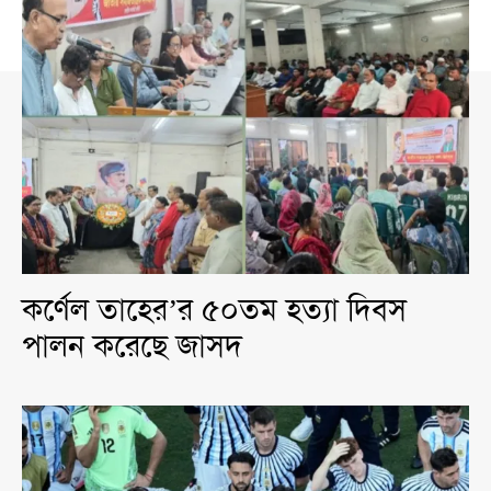
কর্ণেল তাহের’র ৫০তম হত্যা দিবস
পালন করেছে জাসদ