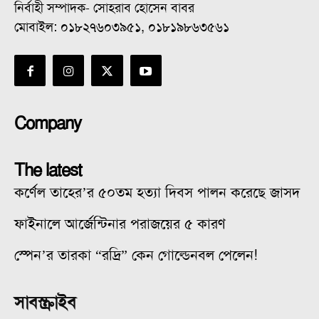
নির্বাহী সম্পাদক- সোহরাব হোসেন বাবর
মোবাইল: ০১৮২৭৬০৩৯৫১, ০১৮১৯৮৬৩৫৬১
Company
The latest
কর্ণেল তাহের’র ৫০তম হত্যা দিবস পালন করেছে জাসদ
ফাইনালে আর্জেন্টিনার পরাজয়ের ৫ কারণ
স্পেন’র তারকা “রদ্রি” কেন গোল্ডেনবল পেলেন!
সাবস্ক্রাইব