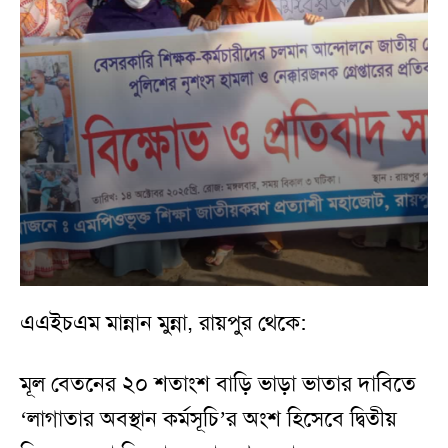
এএইচএম মান্নান মুন্না, রায়পুর থেকে:
মূল বেতনের ২০ শতাংশ বাড়ি ভাড়া ভাতার দাবিতে
‘লাগাতার অবস্থান কর্মসূচি’র অংশ হিসেবে দ্বিতীয়