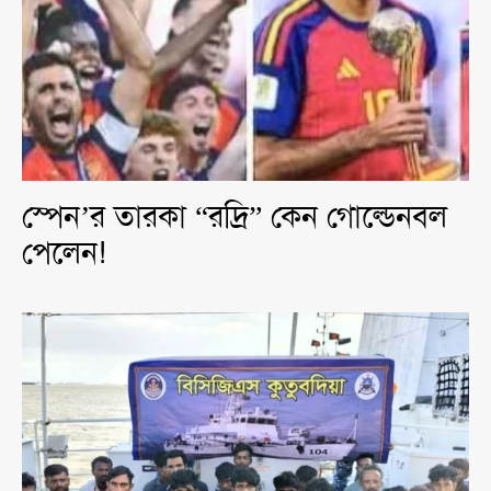
স্পেন’র তারকা “রদ্রি” কেন গোল্ডেনবল
পেলেন!