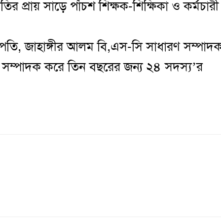
ির প্রায় সাড়ে পাঁচশ শিক্ষক-শিক্ষিকা ও কর্মচারী
তি, জাহাঙ্গীর আলম বি,এস-সি সাধারণ সম্পাদ
সম্পাদক করে তিন বছরের জন্য ২৪ সদস্য’র