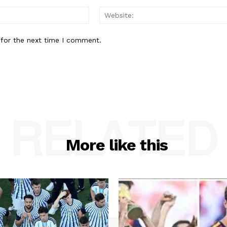
Email:*
 for the next time I comment.
RELATED
More like this