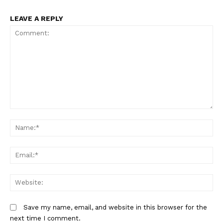
LEAVE A REPLY
Comment:
N
Em
W
Save my name, email, and website in this browser for the
next time I comment.