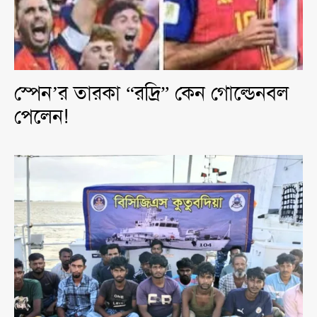
স্পেন’র তারকা “রদ্রি” কেন গোল্ডেনবল
পেলেন!