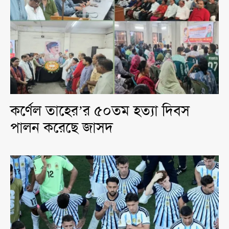
কর্ণেল তাহের’র ৫০তম হত্যা দিবস
পালন করেছে জাসদ