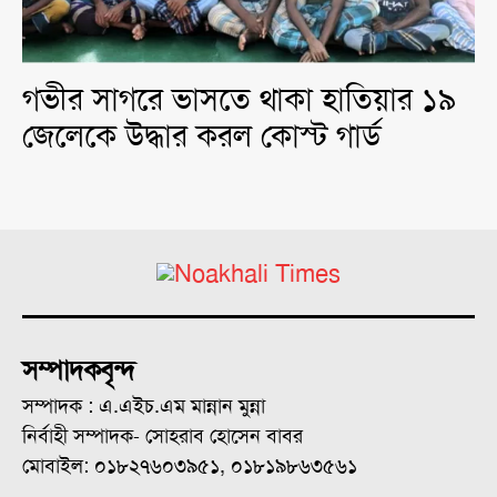
গভীর সাগরে ভাসতে থাকা হাতিয়ার ১৯
জেলেকে উদ্ধার করল কোস্ট গার্ড
সম্পাদকবৃন্দ
সম্পাদক : এ.এইচ.এম মান্নান মুন্না
নির্বাহী সম্পাদক- সোহরাব হোসেন বাবর
মোবাইল: ০১৮২৭৬০৩৯৫১, ০১৮১৯৮৬৩৫৬১