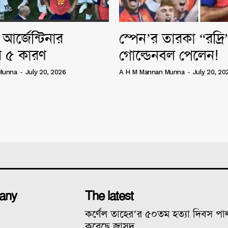
আর্জেন্টিনার
স্পেন’র তারকা “রদ্র
 ৫ কারণ
গোল্ডেনবল পেলেন!
Munna
-
July 20, 2026
A H M Mannan Munna
-
July 20, 20
any
The latest
কর্ণেল তাহের’র ৫০তম হত্যা দিবস প
করেছে জাসদ