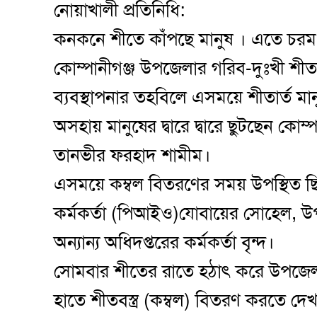
নোয়াখালী প্রতিনিধি:
কনকনে শীতে কাঁপছে মানুষ । এতে চর
কোম্পানীগঞ্জ উপজেলার গরিব-দুঃখী শীতার্
ব্যবস্থাপনার তহবিলে এসময়ে শীতার্ত মা
অসহায় মানুষের দ্বারে দ্বারে ছুটছেন কো
তানভীর ফরহাদ শামীম।
এসময়ে কম্বল বিতরণের সময় উপস্থিত ছিলে
কর্মকর্তা (পিআইও)যোবায়ের সোহেল, উ
অন্যান্য অধিদপ্তরের কর্মকর্তা বৃন্দ।
সোমবার শীতের রাতে হঠাৎ করে উপজেলা ব
হাতে শীতবস্ত্র (কম্বল) বিতরণ করতে দে