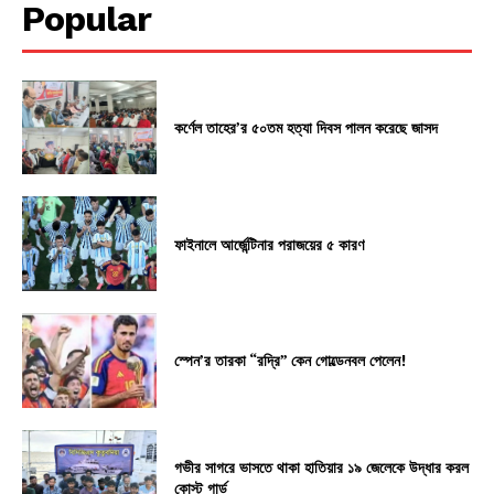
Popular
কর্ণেল তাহের’র ৫০তম হত্যা দিবস পালন করেছে জাসদ
ফাইনালে আর্জেন্টিনার পরাজয়ের ৫ কারণ
স্পেন’র তারকা “রদ্রি” কেন গোল্ডেনবল পেলেন!
গভীর সাগরে ভাসতে থাকা হাতিয়ার ১৯ জেলেকে উদ্ধার করল
কোস্ট গার্ড