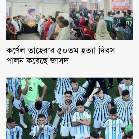
কর্ণেল তাহের’র ৫০তম হত্যা দিবস
পালন করেছে জাসদ