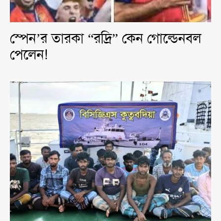
স্পেন’র তারকা “রদ্রি” কেন গোল্ডেনবল
পেলেন!