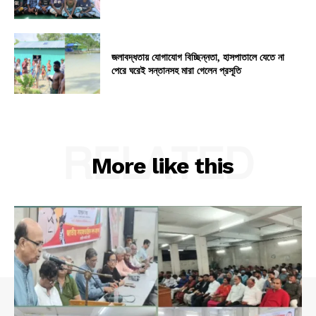
জলাবদ্ধতায় যোগাযোগ বিচ্ছিন্নতা, হাসপাতালে যেতে না
পেরে ঘরেই সন্তানসহ মারা গেলেন প্রসূতি
RELATED
More like this