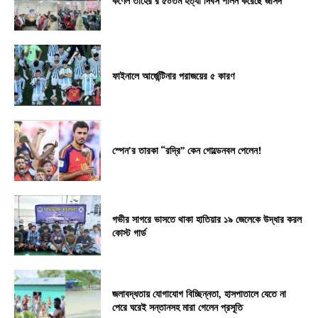
কর্ণেল তাহের’র ৫০তম হত্যা দিবস পালন করেছে জাসদ
ফাইনালে আর্জেন্টিনার পরাজয়ের ৫ কারণ
স্পেন’র তারকা “রদ্রি” কেন গোল্ডেনবল পেলেন!
গভীর সাগরে ভাসতে থাকা হাতিয়ার ১৯ জেলেকে উদ্ধার করল
কোস্ট গার্ড
জলাবদ্ধতায় যোগাযোগ বিচ্ছিন্নতা, হাসপাতালে যেতে না
পেরে ঘরেই সন্তানসহ মারা গেলেন প্রসূতি