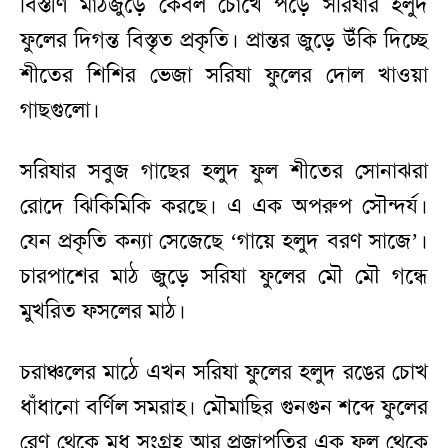
বিস্তীর্ণ মাঠজুড়ে কেবল চোখে পড়ে সরিষার হলুদ
ফুলের দিগন্ত বিস্তৃত প্রকৃতি। প্রান্তর জুড়ে উঁকি দিচ্ছে
শীতের শিশির ভেজা সরিষা ফুলের দোল খাওয়া
গাছগুলো।
সরিষার সবুজ গাছের হলুদ ফুল শীতের সোনাঝরা
রোদে ঝিকিমিকি করছে। এ এক অপরুপ সৌন্দর্য।
যেন প্রকৃতি কন্যা সেজেছে ‘গায়ে হলুদ বরণ সাজে’।
চারপাশের মাঠ জুড়ে সরিষা ফুলের মৌ মৌ গন্ধে
মুখরিত ফসলের মাঠ।
চরাঞ্চলের মাঠে এখন সরিষা ফুলের হলুদ রঙের চোখ
ধাঁধানো বর্ণিল সমরাহ। মৌমাছির গুনগুন শব্দে ফুলের
রেণু থেকে মধু সংগ্রহ আর প্রজাপতির এক ফুল থেকে