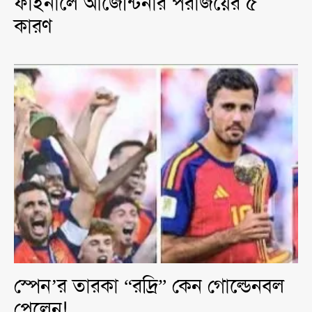
ফাইনালে আর্জেন্টিনার পরাজয়ের ৫
কারণ
স্পেন’র তারকা “রদ্রি” কেন গোল্ডেনবল
পেলেন!