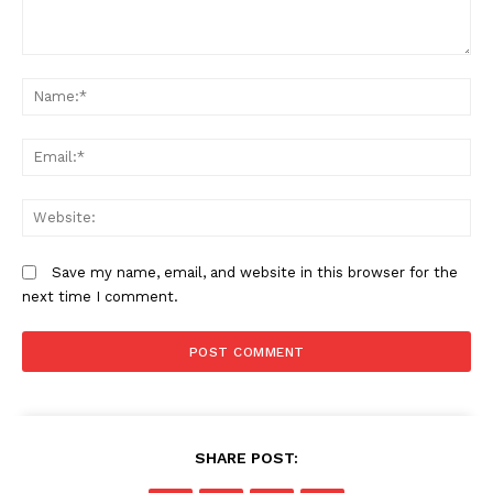
Comment:
N
Em
W
Save my name, email, and website in this browser for the
next time I comment.
SHARE POST: