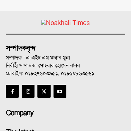
সম্পাদকবৃন্দ
সম্পাদক : এ.এইচ.এম মান্নান মুন্না
নির্বাহী সম্পাদক- সোহরাব হোসেন বাবর
মোবাইল: ০১৮২৭৬০৩৯৫১, ০১৮১৯৮৬৩৫৬১
Company