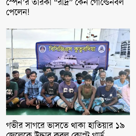
স্পেন’র তারকা “রদ্রি” কেন গোল্ডেনবল
পেলেন!
গভীর সাগরে ভাসতে থাকা হাতিয়ার ১৯
জেলেকে উদ্ধার করল কোস্ট গার্ড