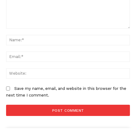
Comment:
N
Em
W
Save my name, email, and website in this browser for the
next time I comment.