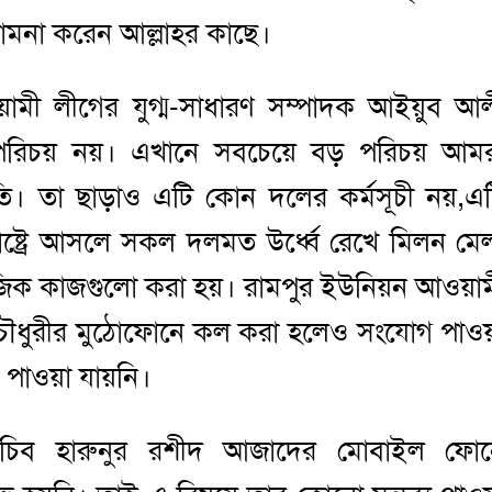
ত কামনা করেন আল্লাহর কাছে।
ামী লীগের যুগ্ম-সাধারণ সম্পাদক আইয়ুব আ
 পরিচয় নয়। এখানে সবচেয়ে বড় পরিচয় আমর
রীতি। তা ছাড়াও এটি কোন দলের কর্মসূচী নয়,এ
রাষ্ট্রে আসলে সকল দলমত উর্ধ্বে রেখে মিলন মে
জিক কাজগুলো করা হয়। রামপুর ইউনিয়ন আওয়া
চৌধুরীর মুঠোফোনে কল করা হলেও সংযোগ পাও
য পাওয়া যায়নি।
সচিব হারুনুর রশীদ আজাদের মোবাইল ফোন