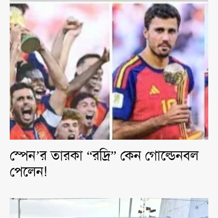
স্পেন’র তারকা “রদ্রি” কেন গোল্ডেনবল
পেলেন!