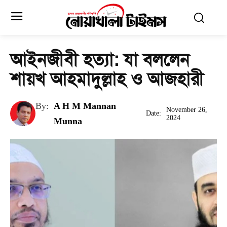
আইনজীবী হত্যা: যা বললেন
শায়খ আহমাদুল্লাহ ও আজহারী
By:
A H M Mannan
November 26,
Date:
2024
Munna