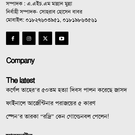
সম্পাদক : এ.এইচ.এম মান্নান মুন্না
নির্বাহী সম্পাদক- সোহরাব হোসেন বাবর
মোবাইল: ০১৮২৭৬০৩৯৫১, ০১৮১৯৮৬৩৫৬১
Company
The latest
কর্ণেল তাহের’র ৫০তম হত্যা দিবস পালন করেছে জাসদ
ফাইনালে আর্জেন্টিনার পরাজয়ের ৫ কারণ
স্পেন’র তারকা “রদ্রি” কেন গোল্ডেনবল পেলেন!