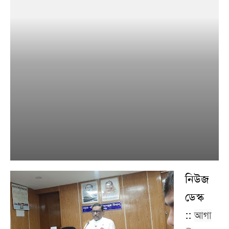
নিউজ
ডেস্ক
::
আগা