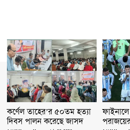
কর্ণেল তাহের’র ৫০তম হত্যা
ফাইনালে 
দিবস পালন করেছে জাসদ
পরাজয়ের