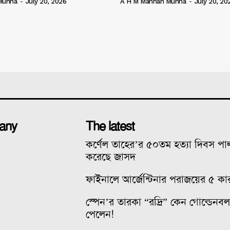
Munna
-
July 20, 2026
A H M Mannan Munna
-
July 20, 20
any
The latest
কর্ণেল তাহের’র ৫০তম হত্যা দিবস প
করেছে জাসদ
ফাইনালে আর্জেন্টিনার পরাজয়ের ৫ কা
স্পেন’র তারকা “রদ্রি” কেন গোল্ডেনব
পেলেন!