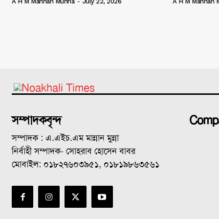
A H M Mannan Munna
-
July 22, 2026
A H M Mannan 
সম্পাদকবৃন্দ
Comp
সম্পাদক : এ.এইচ.এম মান্নান মুন্না
নির্বাহী সম্পাদক- সোহরাব হোসেন বাবর
মোবাইল: ০১৮২৭৬০৩৯৫১, ০১৮১৯৮৬৩৫৬১