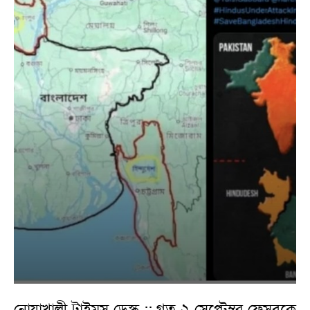
নোয়াখালী টাইমস ডেস্ক :: গত ২ সেপ্টেম্বর ফেসবুকে