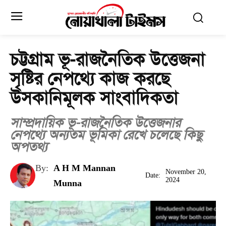
চট্টগ্রাম ভূ-রাজনৈতিক উত্তেজনা
সৃষ্টির নেপথ্যে কাজ করছে
উসকানিমূলক সাংবাদিকতা
সাম্প্রদায়িক ভূ-রাজনৈতিক উত্তেজনার
নেপথ্যে অন্যতম ভূমিকা রেখে চলেছে কিছু
অপতথ্য
By:
A H M Mannan
November 20,
Date:
2024
Munna