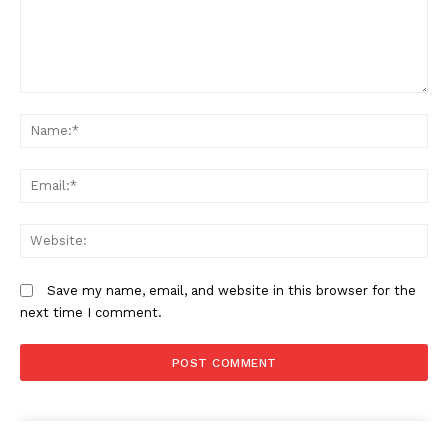
Comment:
N
Em
W
Save my name, email, and website in this browser for the
next time I comment.