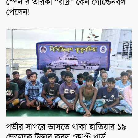
স্পেন’র তারকা “রদ্রি” কেন গোল্ডেনবল
পেলেন!
গভীর সাগরে ভাসতে থাকা হাতিয়ার ১৯
জেলেকে উদ্ধার করল কোস্ট গার্ড