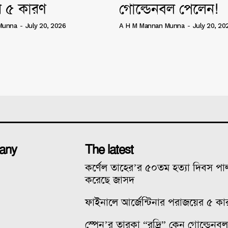
 ৫ কারণ
গোল্ডেনবল পেলেন!
Munna
-
July 20, 2026
A H M Mannan Munna
-
July 20, 20
any
The latest
কর্ণেল তাহের’র ৫০তম হত্যা দিবস প
করেছে জাসদ
ফাইনালে আর্জেন্টিনার পরাজয়ের ৫ কা
স্পেন’র তারকা “রদ্রি” কেন গোল্ডেনব