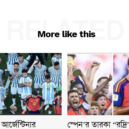
RELATED
More like this
আর্জেন্টিনার
স্পেন’র তারকা “রদ্র