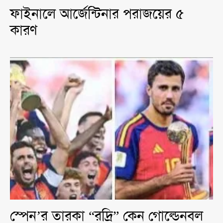
ফাইনালে আর্জেন্টিনার পরাজয়ের ৫
কারণ
স্পেন’র তারকা “রদ্রি” কেন গোল্ডেনবল