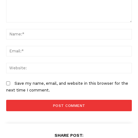
Comment:
N
Em
W
Save my name, email, and website in this browser for the
next time I comment.
SHARE POST: