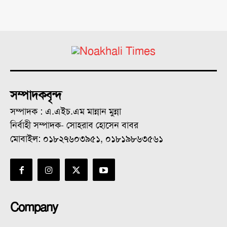
সম্পাদকবৃন্দ
সম্পাদক : এ.এইচ.এম মান্নান মুন্না
নির্বাহী সম্পাদক- সোহরাব হোসেন বাবর
মোবাইল: ০১৮২৭৬০৩৯৫১, ০১৮১৯৮৬৩৫৬১
Company