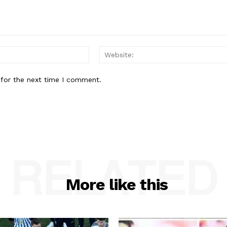
Email:*
 for the next time I comment.
RELATED
More like this