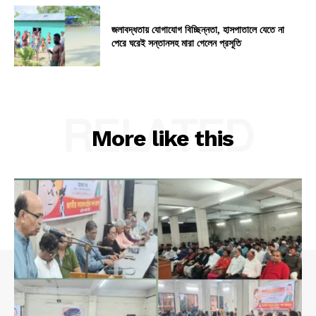
জলাবদ্ধতায় যোগাযোগ বিচ্ছিন্নতা, হাসপাতালে যেতে না
পেরে ঘরেই সন্তানসহ মারা গেলেন প্রসূতি
RELATED
More like this