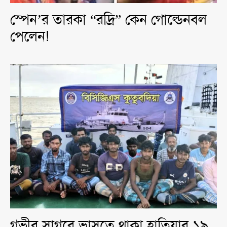
স্পেন’র তারকা “রদ্রি” কেন গোল্ডেনবল
পেলেন!
গভীর সাগরে ভাসতে থাকা হাতিয়ার ১৯