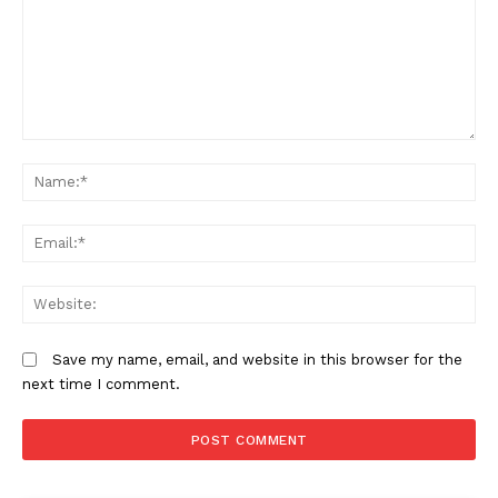
Comment:
N
Em
W
Save my name, email, and website in this browser for the
next time I comment.