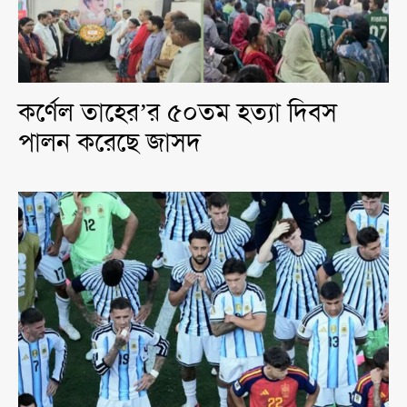
কর্ণেল তাহের’র ৫০তম হত্যা দিবস
পালন করেছে জাসদ