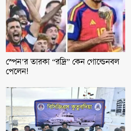
স্পেন’র তারকা “রদ্রি” কেন গোল্ডেনবল
পেলেন!