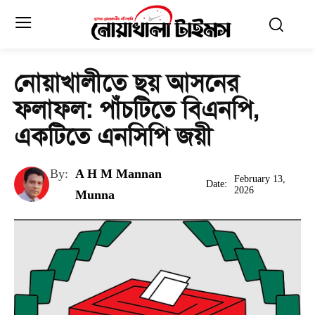
নোয়াখালীতে ছয় আসনের
ফলাফল: পাঁচটিতে বিএনপি,
একটিতে এনসিপি জয়ী
By:
A H M Mannan
February 13,
Date:
2026
Munna