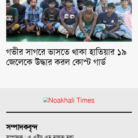
গভীর সাগরে ভাসতে থাকা হাতিয়ার ১৯
জেলেকে উদ্ধার করল কোস্ট গার্ড
সম্পাদকবৃন্দ
সম্পাদক : এ.এইচ.এম মান্নান মুন্না