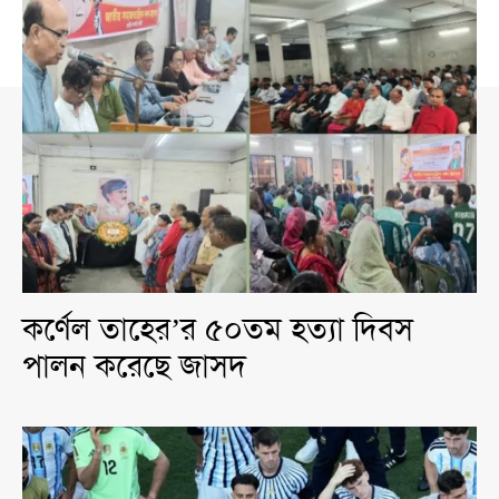
কর্ণেল তাহের’র ৫০তম হত্যা দিবস
পালন করেছে জাসদ