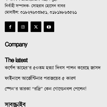
নির্বাহী সম্পাদক- সোহরাব হোসেন বাবর
মোবাইল: ০১৮২৭৬০৩৯৫১, ০১৮১৯৮৬৩৫৬১
Company
The latest
কর্ণেল তাহের’র ৫০তম হত্যা দিবস পালন করেছে জাসদ
ফাইনালে আর্জেন্টিনার পরাজয়ের ৫ কারণ
স্পেন’র তারকা “রদ্রি” কেন গোল্ডেনবল পেলেন!
সাবস্ক্রাইব