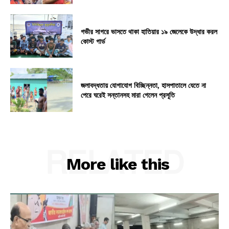
গভীর সাগরে ভাসতে থাকা হাতিয়ার ১৯ জেলেকে উদ্ধার করল
কোস্ট গার্ড
জলাবদ্ধতায় যোগাযোগ বিচ্ছিন্নতা, হাসপাতালে যেতে না
পেরে ঘরেই সন্তানসহ মারা গেলেন প্রসূতি
RELATED
More like this