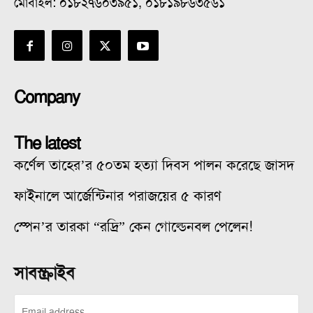
মোবাইল: ০১৮২৭৬০৩৯৫১, ০১৮১৯৮৬৩৫৬১
Company
The latest
কর্ণেল তাহের’র ৫০তম হত্যা দিবস পালন করেছে জাসদ
ফাইনালে আর্জেন্টিনার পরাজয়ের ৫ কারণ
স্পেন’র তারকা “রদ্রি” কেন গোল্ডেনবল পেলেন!
সাবস্ক্রাইব