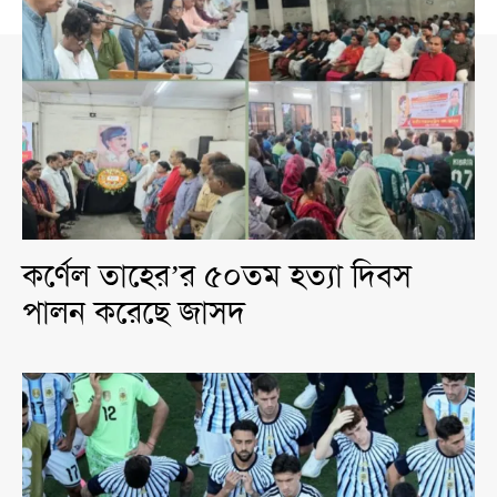
কর্ণেল তাহের’র ৫০তম হত্যা দিবস
পালন করেছে জাসদ