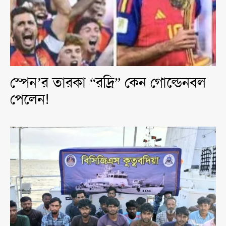
স্পেন’র তারকা “রদ্রি” কেন গোল্ডেনবল
পেলেন!