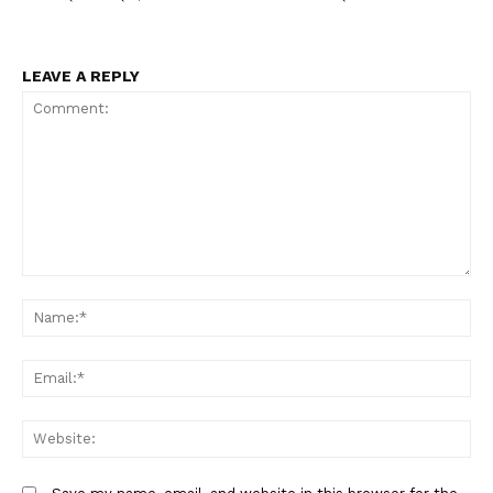
LEAVE A REPLY
Comment:
N
Em
W