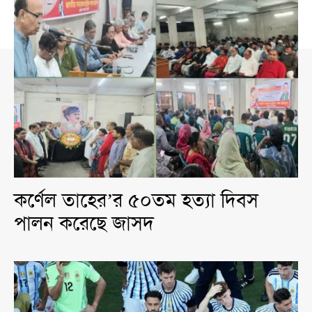
কর্ণেল তাহের’র ৫০তম হত্যা দিবস
পালন করেছে জাসদ