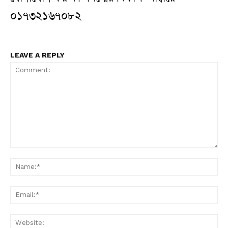
০১৭৩২১৬৭০৮২
LEAVE A REPLY
Comment:
N
Em
W