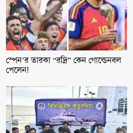
স্পেন’র তারকা “রদ্রি” কেন গোল্ডেনবল
পেলেন!