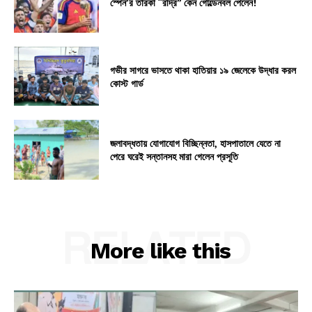
স্পেন’র তারকা “রদ্রি” কেন গোল্ডেনবল পেলেন!
গভীর সাগরে ভাসতে থাকা হাতিয়ার ১৯ জেলেকে উদ্ধার করল
কোস্ট গার্ড
জলাবদ্ধতায় যোগাযোগ বিচ্ছিন্নতা, হাসপাতালে যেতে না
পেরে ঘরেই সন্তানসহ মারা গেলেন প্রসূতি
RELATED
More like this