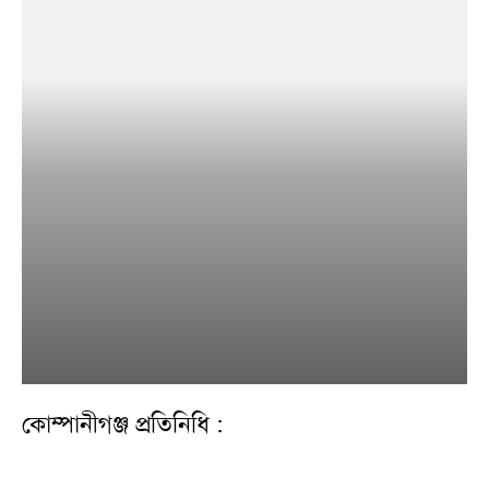
কোম্পানীগঞ্জ প্রতিনিধি :