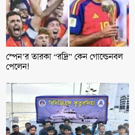
স্পেন’র তারকা “রদ্রি” কেন গোল্ডেনবল
পেলেন!