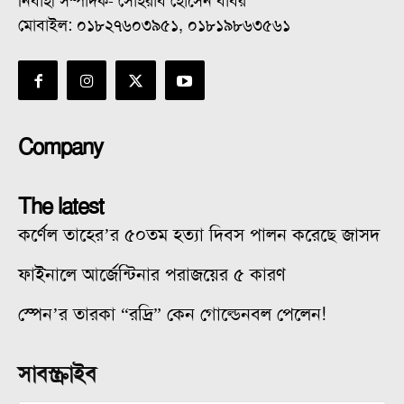
নির্বাহী সম্পাদক- সোহরাব হোসেন বাবর
মোবাইল: ০১৮২৭৬০৩৯৫১, ০১৮১৯৮৬৩৫৬১
Company
The latest
কর্ণেল তাহের’র ৫০তম হত্যা দিবস পালন করেছে জাসদ
ফাইনালে আর্জেন্টিনার পরাজয়ের ৫ কারণ
স্পেন’র তারকা “রদ্রি” কেন গোল্ডেনবল পেলেন!
সাবস্ক্রাইব