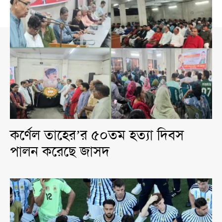
কর্ণেল তাহের’র ৫০তম হত্যা দিবস
পালন করেছে জাসদ