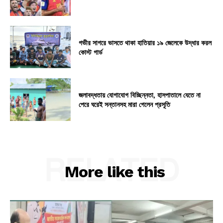
গভীর সাগরে ভাসতে থাকা হাতিয়ার ১৯ জেলেকে উদ্ধার করল
কোস্ট গার্ড
জলাবদ্ধতায় যোগাযোগ বিচ্ছিন্নতা, হাসপাতালে যেতে না
পেরে ঘরেই সন্তানসহ মারা গেলেন প্রসূতি
RELATED
More like this