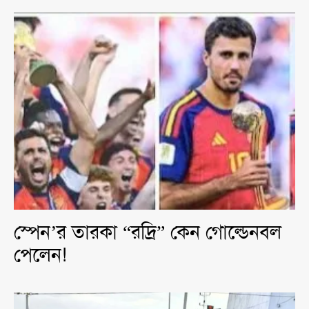
স্পেন’র তারকা “রদ্রি” কেন গোল্ডেনবল
পেলেন!