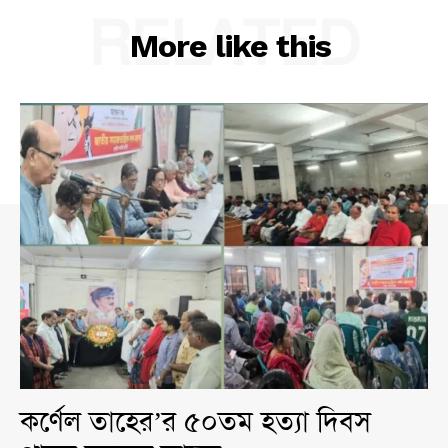
RELATED
More like this
কর্ণেল তাহের’র ৫০তম হত্যা দিবস