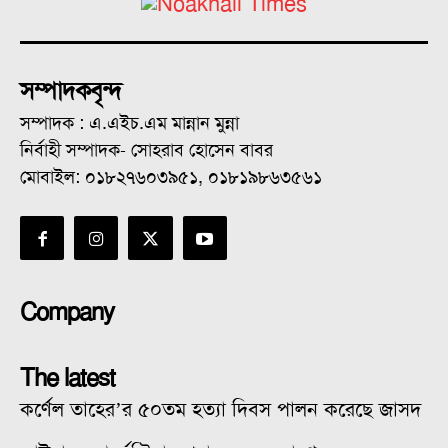
সম্পাদকবৃন্দ
সম্পাদক : এ.এইচ.এম মান্নান মুন্না
নির্বাহী সম্পাদক- সোহরাব হোসেন বাবর
মোবাইল: ০১৮২৭৬০৩৯৫১, ০১৮১৯৮৬৩৫৬১
Company
The latest
কর্ণেল তাহের’র ৫০তম হত্যা দিবস পালন করেছে জাসদ