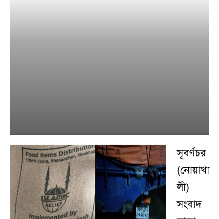
সূবর্ণচর
(নোয়াখা
লী)
সংবাদ