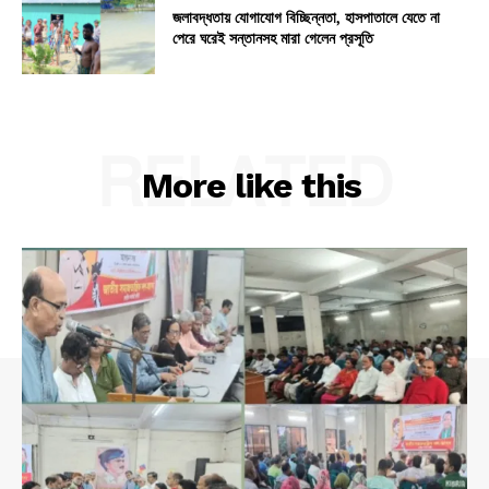
জলাবদ্ধতায় যোগাযোগ বিচ্ছিন্নতা, হাসপাতালে যেতে না
পেরে ঘরেই সন্তানসহ মারা গেলেন প্রসূতি
RELATED
More like this