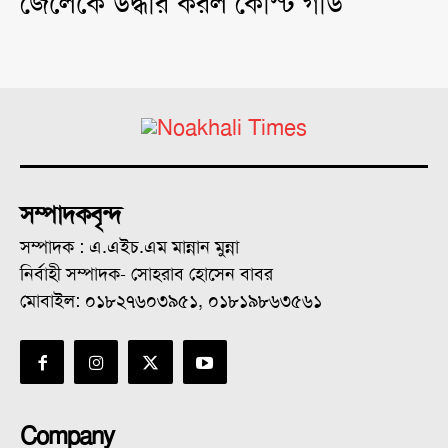
জেলেকে উদ্ধার করল কোস্ট গার্ড
সম্পাদকবৃন্দ
সম্পাদক : এ.এইচ.এম মান্নান মুন্না
নির্বাহী সম্পাদক- সোহরাব হোসেন বাবর
মোবাইল: ০১৮২৭৬০৩৯৫১, ০১৮১৯৮৬৩৫৬১
Company