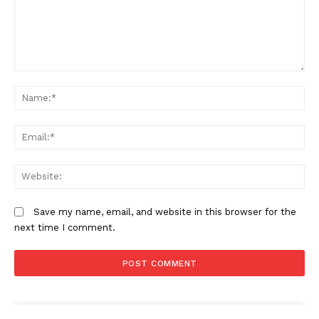
Comment:
N
Em
W
Save my name, email, and website in this browser for the
next time I comment.