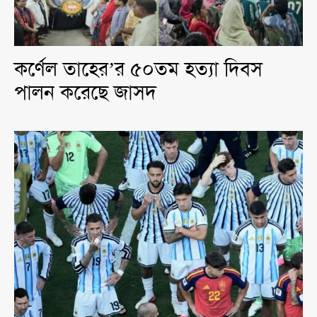
কর্ণেল তাহের’র ৫০তম হত্যা দিবস
পালন করেছে জাসদ