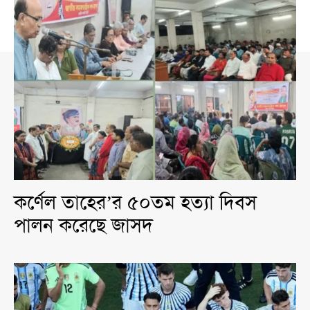
কর্ণেল তাহের’র ৫০তম হত্যা দিবস
পালন করেছে জাসদ