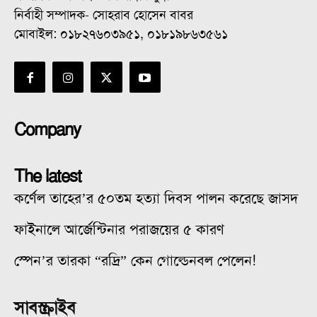
নির্বাহী সম্পাদক- সোহরাব হোসেন বাবর
মোবাইল: ০১৮২৭৬০৩৯৫১, ০১৮১৯৮৬৩৫৬১
Company
The latest
কর্ণেল তাহের’র ৫০তম হত্যা দিবস পালন করেছে জাসদ
ফাইনালে আর্জেন্টিনার পরাজয়ের ৫ কারণ
স্পেন’র তারকা “রদ্রি” কেন গোল্ডেনবল পেলেন!
সাবস্ক্রাইব