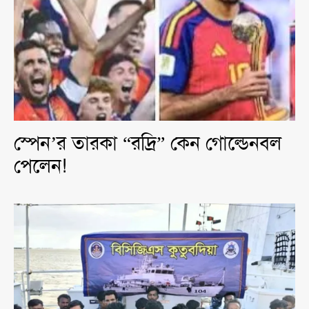
স্পেন’র তারকা “রদ্রি” কেন গোল্ডেনবল
পেলেন!