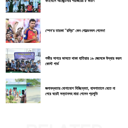
ফাইনালে আর্জেন্টিনার পরাজয়ের ৫ কারণ
স্পেন’র তারকা “রদ্রি” কেন গোল্ডেনবল পেলেন!
গভীর সাগরে ভাসতে থাকা হাতিয়ার ১৯ জেলেকে উদ্ধার করল
কোস্ট গার্ড
জলাবদ্ধতায় যোগাযোগ বিচ্ছিন্নতা, হাসপাতালে যেতে না
পেরে ঘরেই সন্তানসহ মারা গেলেন প্রসূতি