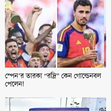
স্পেন’র তারকা “রদ্রি” কেন গোল্ডেনবল
পেলেন!