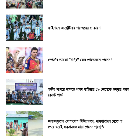
ফাইনালে আর্জেন্টিনার পরাজয়ের ৫ কারণ
স্পেন’র তারকা “রদ্রি” কেন গোল্ডেনবল পেলেন!
গভীর সাগরে ভাসতে থাকা হাতিয়ার ১৯ জেলেকে উদ্ধার করল
কোস্ট গার্ড
জলাবদ্ধতায় যোগাযোগ বিচ্ছিন্নতা, হাসপাতালে যেতে না
পেরে ঘরেই সন্তানসহ মারা গেলেন প্রসূতি