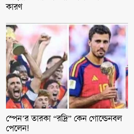
কারণ
স্পেন’র তারকা “রদ্রি” কেন গোল্ডেনবল
পেলেন!