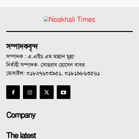
সম্পাদকবৃন্দ
সম্পাদক : এ.এইচ.এম মান্নান মুন্না
নির্বাহী সম্পাদক- সোহরাব হোসেন বাবর
মোবাইল: ০১৮২৭৬০৩৯৫১, ০১৮১৯৮৬৩৫৬১
Company
The latest