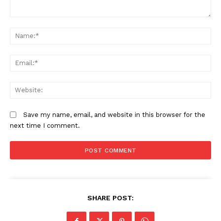
Comment:
N
Em
W
Save my name, email, and website in this browser for the
next time I comment.
SHARE POST: