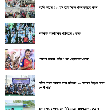
কর্ণেল তাহের’র ৫০তম হত্যা দিবস পালন করেছে জাসদ
ফাইনালে আর্জেন্টিনার পরাজয়ের ৫ কারণ
স্পেন’র তারকা “রদ্রি” কেন গোল্ডেনবল পেলেন!
গভীর সাগরে ভাসতে থাকা হাতিয়ার ১৯ জেলেকে উদ্ধার করল
কোস্ট গার্ড
জলাবদ্ধতায় যোগাযোগ বিচ্ছিন্নতা, হাসপাতালে যেতে না