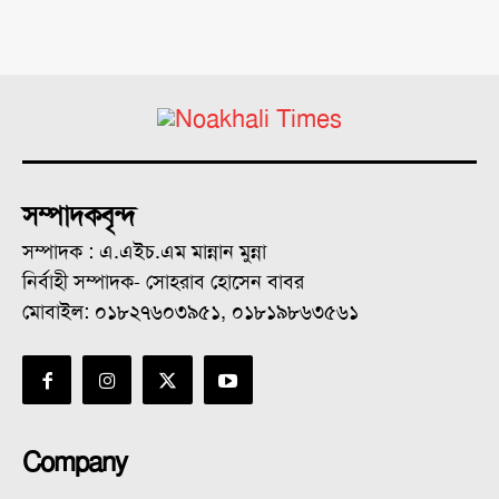
সম্পাদকবৃন্দ
সম্পাদক : এ.এইচ.এম মান্নান মুন্না
নির্বাহী সম্পাদক- সোহরাব হোসেন বাবর
মোবাইল: ০১৮২৭৬০৩৯৫১, ০১৮১৯৮৬৩৫৬১
Company