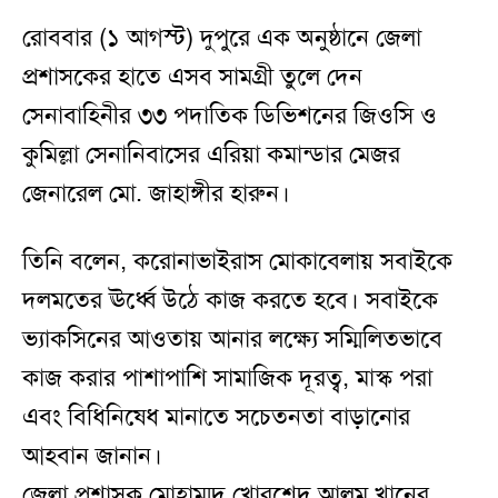
রোববার (১ আগস্ট) দুপুরে এক অনুষ্ঠানে জেলা
প্রশাসকের হাতে এসব সামগ্রী তুলে দেন
সেনাবাহিনীর ৩৩ পদাতিক ডিভিশনের জিওসি ও
কুমিল্লা সেনানিবাসের এরিয়া কমান্ডার মেজর
জেনারেল মো. জাহাঙ্গীর হারুন।
তিনি বলেন, করোনাভাইরাস মোকাবেলায় সবাইকে
দলমতের ঊর্ধ্বে উঠে কাজ করতে হবে। সবাইকে
ভ্যাকসিনের আওতায় আনার লক্ষ্যে সম্মিলিতভাবে
কাজ করার পাশাপাশি সামাজিক দূরত্ব, মাস্ক পরা
এবং বিধিনিষেধ মানাতে সচেতনতা বাড়ানোর
আহবান জানান।
জেলা প্রশাসক মোহাম্মদ খোরশেদ আলম খানের