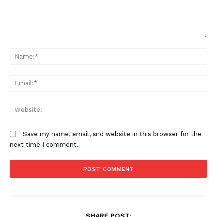
Comment:
N
Em
W
Save my name, email, and website in this browser for the
next time I comment.
SHARE POST: