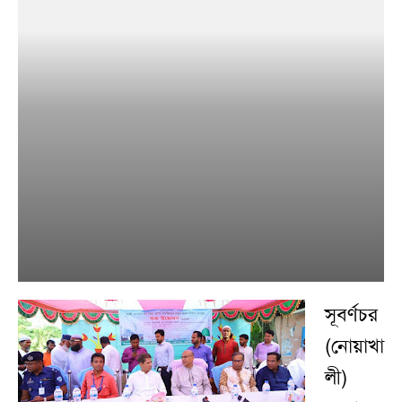
সূবর্ণচর
(নোয়াখা
লী)