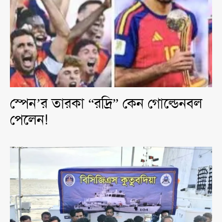
স্পেন’র তারকা “রদ্রি” কেন গোল্ডেনবল
পেলেন!