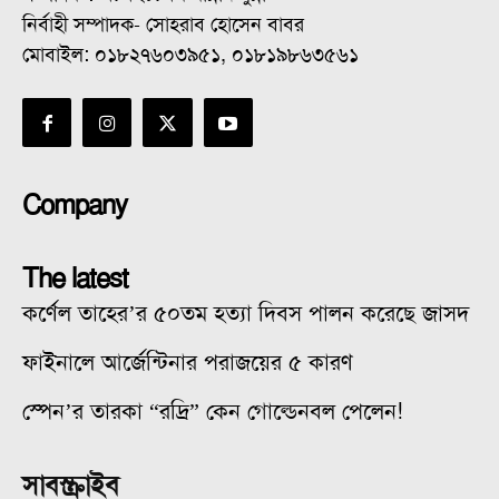
নির্বাহী সম্পাদক- সোহরাব হোসেন বাবর
মোবাইল: ০১৮২৭৬০৩৯৫১, ০১৮১৯৮৬৩৫৬১
Company
The latest
কর্ণেল তাহের’র ৫০তম হত্যা দিবস পালন করেছে জাসদ
ফাইনালে আর্জেন্টিনার পরাজয়ের ৫ কারণ
স্পেন’র তারকা “রদ্রি” কেন গোল্ডেনবল পেলেন!
সাবস্ক্রাইব