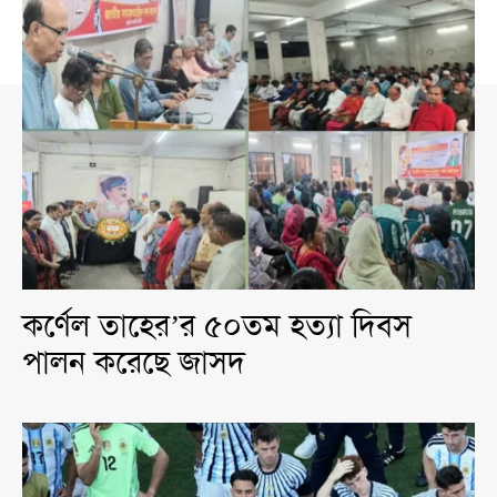
কর্ণেল তাহের’র ৫০তম হত্যা দিবস
পালন করেছে জাসদ