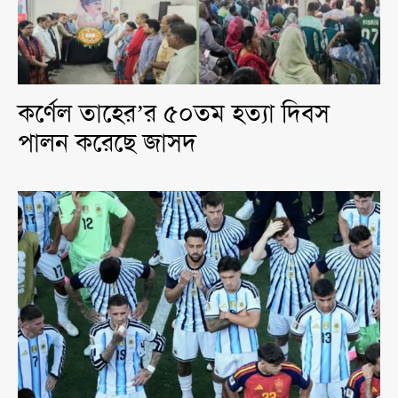
কর্ণেল তাহের’র ৫০তম হত্যা দিবস
পালন করেছে জাসদ