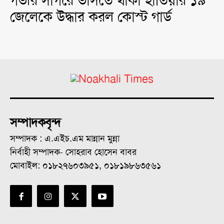
গভীর সাগরে ভাসতে থাকা হাতিয়ার ১৯
জেলেকে উদ্ধার করল কোস্ট গার্ড
সম্পাদকবৃন্দ
সম্পাদক : এ.এইচ.এম মান্নান মুন্না
নির্বাহী সম্পাদক- সোহরাব হোসেন বাবর
মোবাইল: ০১৮২৭৬০৩৯৫১, ০১৮১৯৮৬৩৫৬১