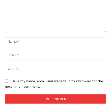
Comment:
N
Em
W
Save my name, email, and website in this browser for the
next time I comment.