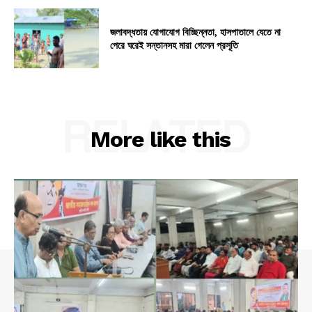
জলাবদ্ধতায় যোগাযোগ বিচ্ছিন্নতা, হাসপাতালে যেতে না
পেরে ঘরেই সন্তানসহ মারা গেলেন প্রসূতি
RELATED
More like this