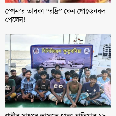
স্পেন’র তারকা “রদ্রি” কেন গোল্ডেনবল
পেলেন!