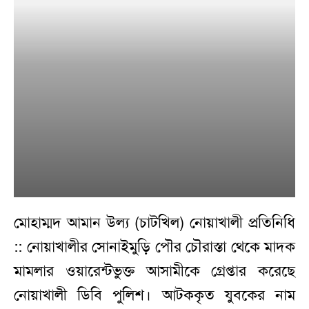
মোহাম্মদ আমান উল্য (চাটখিল) নোয়াখালী প্রতিনিধি
:: নোয়াখালীর সোনাইমুড়ি পৌর চৌরাস্তা থেকে মাদক
মামলার ওয়ারেন্টভুক্ত আসামীকে গ্রেপ্তার করেছে
নোয়াখালী ডিবি পুলিশ। আটককৃত যুবকের নাম