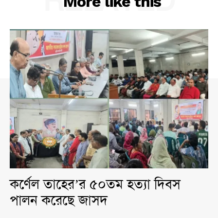
RELATED
More like this
কর্ণেল তাহের’র ৫০তম হত্যা দিবস
পালন করেছে জাসদ