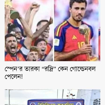
স্পেন’র তারকা “রদ্রি” কেন গোল্ডেনবল
পেলেন!