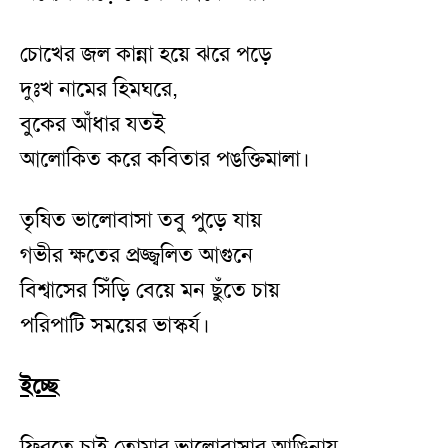
চোখের জল কান্না হয়ে ঝরে পড়ে
দুঃখ নামের হিমঘরে,
বুকের আঁধার যতই
আলোকিত করে কবিতার পঙক্তিমালা।
তৃষিত ভালোবাসা তবু পুড়ে যায়
গভীর ক্ষতের প্রজ্জ্বলিত আগুনে
বিশ্বাসের সিঁড়ি বেয়ে মন ছুঁতে চায়
পরিপাটি সময়ের ভাস্কর্য।
ইচ্ছে
ফিরতে চাই তোমার ভালোবাসার আঙিনায়