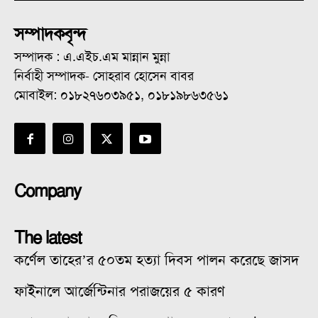
সম্পাদকবৃন্দ
সম্পাদক : এ.এইচ.এম মান্নান মুন্না
নির্বাহী সম্পাদক- সোহরাব হোসেন বাবর
মোবাইল: ০১৮২৭৬০৩৯৫১, ০১৮১৯৮৬৩৫৬১
Company
The latest
কর্ণেল তাহের’র ৫০তম হত্যা দিবস পালন করেছে জাসদ
ফাইনালে আর্জেন্টিনার পরাজয়ের ৫ কারণ